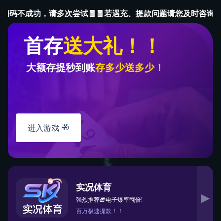
数字激活今年会jinnianhui官方网站
科技赋能乡村振兴
查看更多
PREV
NEXT