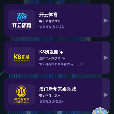
数字农业
解决方案
SOLUTION FOR AGRICULTURE