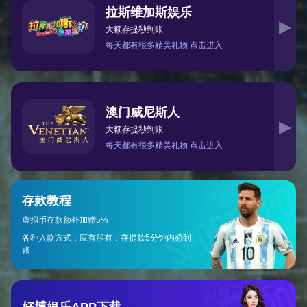
新闻资讯
查看更多
05
今年会·(jinnianhui)金字招牌诚信至上-
托比产业资讯（20210310）：阿里整
08
合社区团购，成立新事业群投入不设上