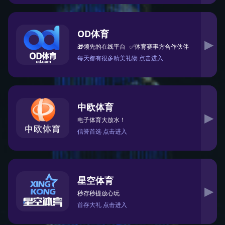
+
+
39
88,550
研发人员
累计平台用户
+
大方案
1
95
农田 | 流通 | 食堂
服务覆盖城市
+
亿
76
流通GMV